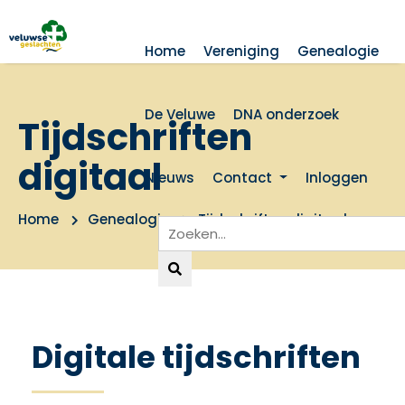
Home
Vereniging
Genealogie
De Veluwe
DNA onderzoek
Tijdschriften
digitaal
Nieuws
Contact
Inloggen
Home
Genealogie
Tijdschriften digitaal
Digitale tijdschriften