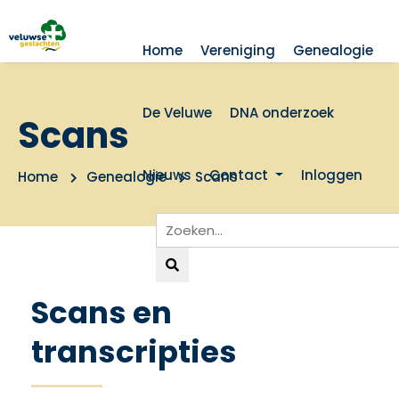
Home
Vereniging
Genealogie
De Veluwe
DNA onderzoek
Scans
Nieuws
Contact
Inloggen
Home
Genealogie
Scans
Scans en
transcripties