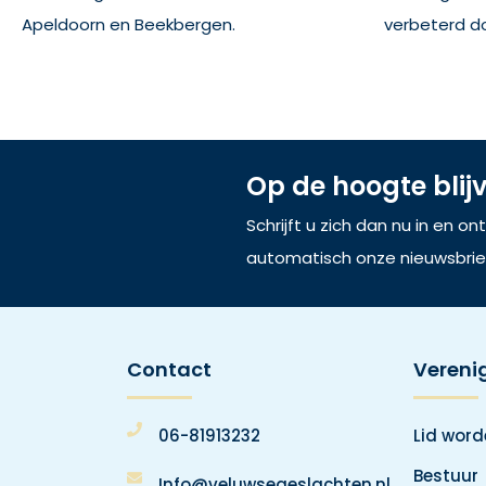
Apeldoorn en Beekbergen.
verbeterd d
Op de hoogte blij
Schrijft u zich dan nu in en o
automatisch onze nieuwsbrie
Contact
Vereni
06-81913232
Lid wor
Bestuur
Info@veluwsegeslachten.nl