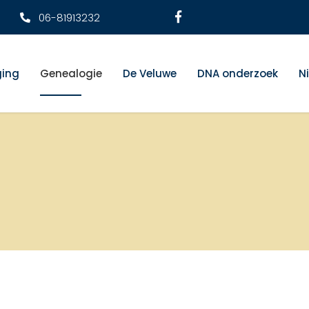
06-81913232
ging
Genealogie
De Veluwe
DNA onderzoek
N