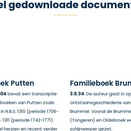
el gedownloade documen
ek Putten
Familieboek Br
204
bevat een transcriptie
3.5.34
: De auteur gaat in o
boeken van Putten zoals
ontstaansgeschiedenis van 
 R.B.S. 1310 (periode 1706-
Brummel. Vooral de Brummel
S. 1311 (periode 1742-1771).
(Tongeren) en Oldebroek w
el herzien en recent verder
schijnwerper gezet.