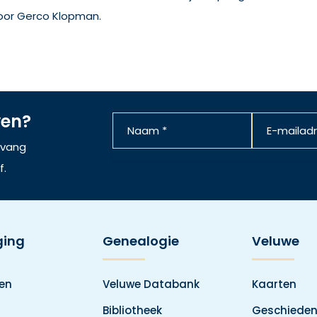
oor Gerco Klopman.
ven?
ntvang
f.
ging
Genealogie
Veluwe
den
Veluwe Databank
Kaarten
Bibliotheek
Geschieden