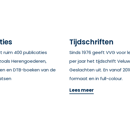
ties
Tijdschriften
 ruim 400 publicaties
Sinds 1976 geeft VVG voor l
zoals Herengoederen,
per jaar het tijdschrift Velu
ten en DTB-boeken van de
Geslachten uit. En vanaf 201
atsen
formaat en in full-colour.
Lees meer