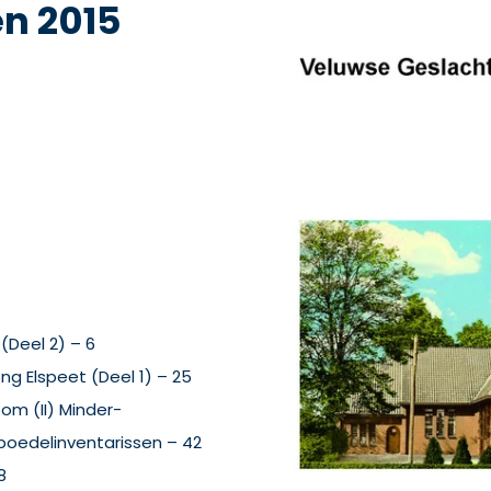
n 2015
(Deel 2) – 6
g Elspeet (Deel 1) – 25
om (II) Minder-
boedelinventarissen – 42
8