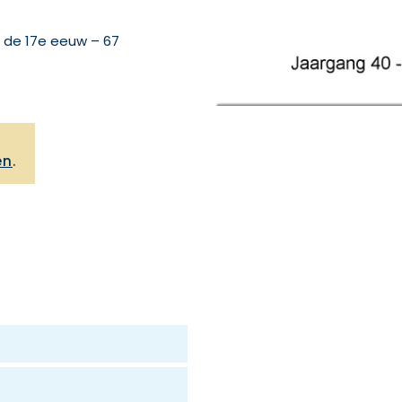
 de 17e eeuw – 67
,
en
.