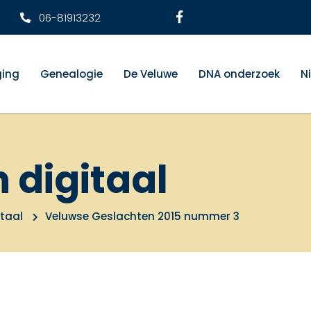
06-81913232
ging
Genealogie
De Veluwe
DNA onderzoek
N
n digitaal
itaal
Veluwse Geslachten 2015 nummer 3