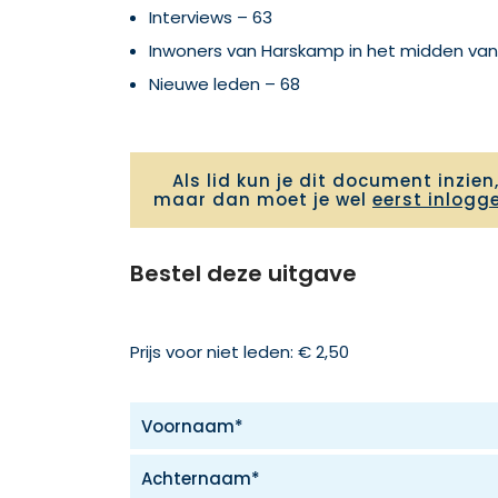
Interviews – 63
Inwoners van Harskamp in het midden van
Nieuwe leden – 68
Als lid kun je dit document inzien
maar dan moet je wel
eerst inlogg
Bestel deze uitgave
Prijs voor niet leden: € 2,50