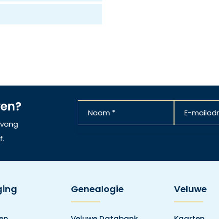
ven?
ntvang
f.
ging
Genealogie
Veluwe
den
Veluwe Databank
Kaarten