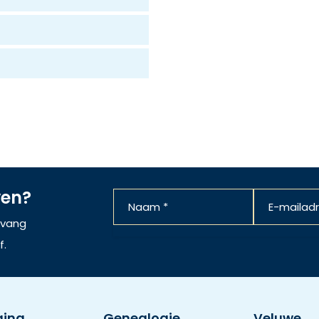
ven?
ntvang
f.
ging
Genealogie
Veluwe