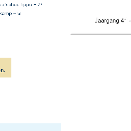
aafschap Lippe – 27
lkamp – 51
,
en
.