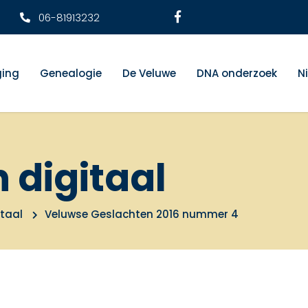
06-81913232
ging
Genealogie
De Veluwe
DNA onderzoek
N
n digitaal
itaal
Veluwse Geslachten 2016 nummer 4