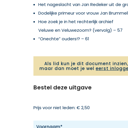
Het nageslacht van Jan Redeker uit de gr
Dodelijke primeur voor vrouw Jan Brumme
Hoe zoek je in het rechterlijk archief
Veluwe en Veluwezoom? (vervolg) – 57
“Onechte” ouders!? – 61
Als lid kun je dit document inzien
maar dan moet je wel
eerst inlogg
Bestel deze uitgave
Prijs voor niet leden: € 2,50