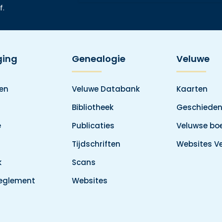
f.
ging
Genealogie
Veluwe
den
Veluwe Databank
Kaarten
Bibliotheek
Geschieden
e
Publicaties
Veluwse boe
Tijdschriften
Websites V
k
Scans
reglement
Websites