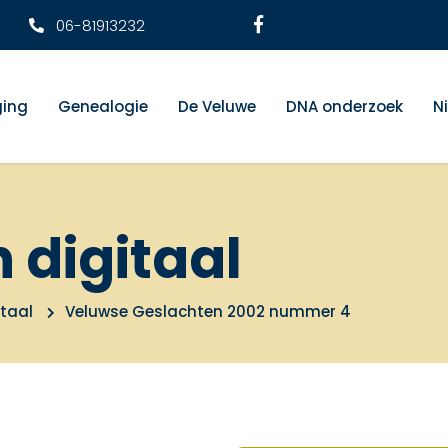
06-81913232
ging
Genealogie
De Veluwe
DNA onderzoek
N
n digitaal
itaal
Veluwse Geslachten 2002 nummer 4