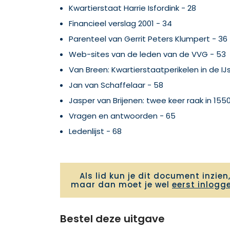
Kwartierstaat Harrie Isfordink - 28
Financieel verslag 2001 - 34
Parenteel van Gerrit Peters Klumpert - 36
Web-sites van de leden van de VVG - 53
Van Breen: Kwartierstaatperikelen in de IJ
Jan van Schaffelaar - 58
Jasper van Brijenen: twee keer raak in 155
Vragen en antwoorden - 65
Ledenlijst - 68
Als lid kun je dit document inzien
maar dan moet je wel
eerst inlogg
Bestel deze uitgave