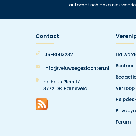
automatisch onze nieuwsbrie
Contact
Vereni
06-81913232
Lid wor
Bestuur
Info@veluwsegeslachten.nl
Redacti
de Heus Plein 17
Verkoop
3772 DB, Barneveld
Helpdes
Privacy
Forum