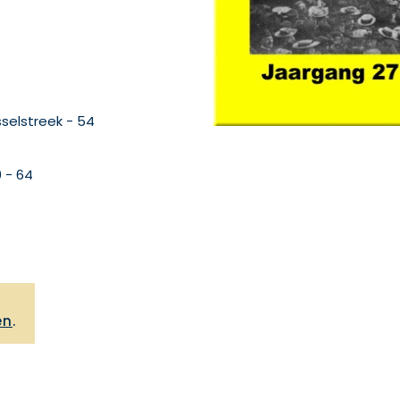
sselstreek - 54
0 - 64
,
en
.