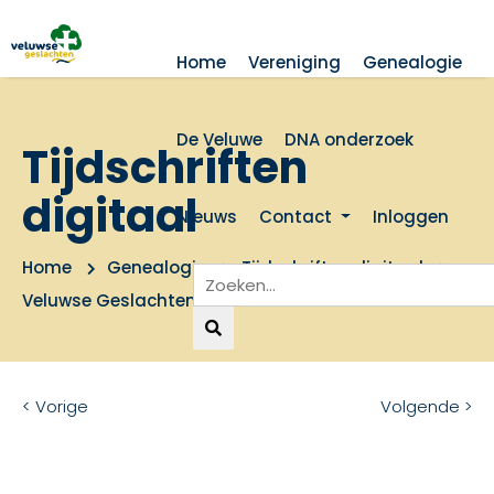
Home
Vereniging
Genealogie
De Veluwe
DNA onderzoek
Tijdschriften
digitaal
Nieuws
Contact
Inloggen
Home
Genealogie
Tijdschriften digitaal
Veluwse Geslachten 2005 nummer 4
< Vorige
Volgende >