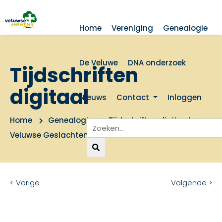
Home
Vereniging
Genealogie
De Veluwe
DNA onderzoek
Tijdschriften
digitaal
Nieuws
Contact
Inloggen
Home
Genealogie
Tijdschriften digitaal
Veluwse Geslachten 1984 nummer 3
< Vorige
Volgende >