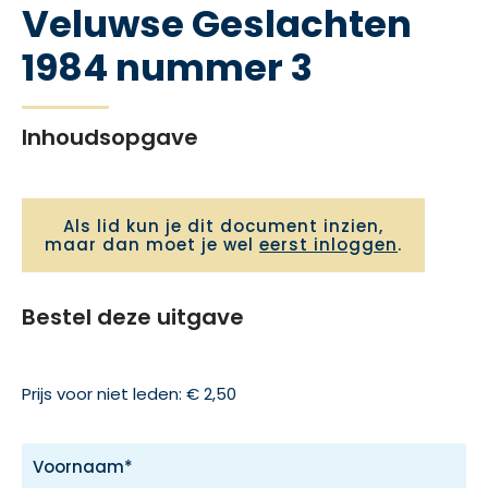
Veluwse Geslachten
1984 nummer 3
Inhoudsopgave
Als lid kun je dit document inzien,
maar dan moet je wel
eerst inloggen
.
Bestel deze uitgave
Prijs voor niet leden: € 2,50