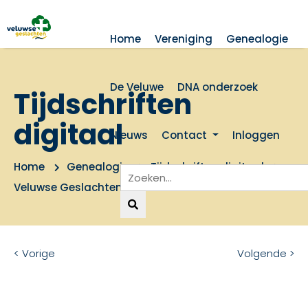
Home
Vereniging
Genealogie
De Veluwe
DNA onderzoek
Tijdschriften
digitaal
Nieuws
Contact
Inloggen
Home
Genealogie
Tijdschriften digitaal
Veluwse Geslachten 1999 nummer 5
< Vorige
Volgende >