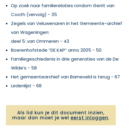
Op zoek naar familierelaties rondom Gerrit van
Cooth (vervolg) - 35
Zegels van Veluwenaren in het Gemeente-archief
van Wageningen:
deel 5: van Ommeren - 43
Boerenhofstede ”DE KAP” anno 2005 - 50
Familiegeschiedenis in drie generaties van de De
Wilde’s - 58
Het gemeentearchief van Barneveld is terug - 67
Ledenlijst - 68
Als lid kun je dit document inzien,
maar dan moet je wel
eerst inloggen
.