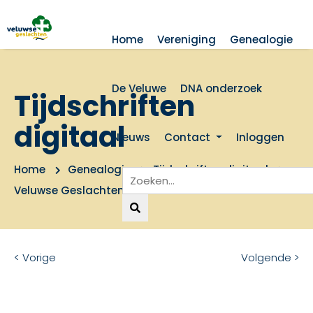
Home
Vereniging
Genealogie
De Veluwe
DNA onderzoek
Tijdschriften
digitaal
Nieuws
Contact
Inloggen
Home
Genealogie
Tijdschriften digitaal
Veluwse Geslachten 2006 nummer 4
< Vorige
Volgende >