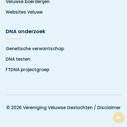
Veluwse boerderijen
Websites Veluwe
DNA onderzoek
Genetische verwantschap
DNA testen
FTDNA projectgroep
© 2026 Vereniging Veluwse Geslachten /
Disclaimer
T