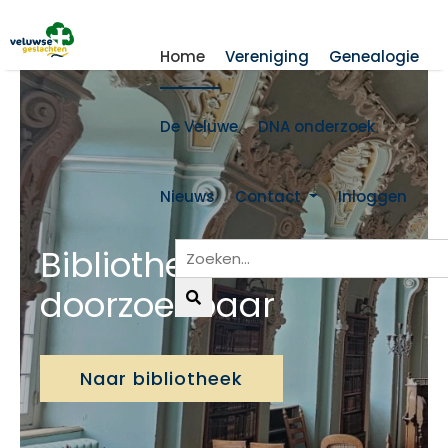
Home
Vereniging
Genealogie
De Veluwe
DNA onderzoek
Nieuws
Contact
Inloggen
Bibliotheek nu
doorzoekbaar
Naar bibliotheek