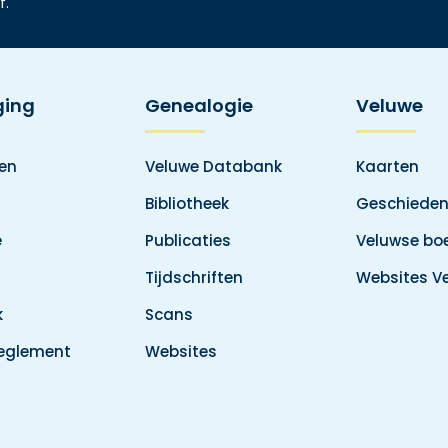
f.
ging
Genealogie
Veluwe
den
Veluwe Databank
Kaarten
Bibliotheek
Geschieden
e
Publicaties
Veluwse boe
Tijdschriften
Websites V
k
Scans
reglement
Websites