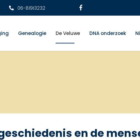
06-81913232
ging
Genealogie
De Veluwe
DNA onderzoek
N
 geschiedenis en de mens