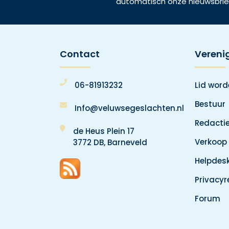
automatisch onze nieuwsbrie
Contact
Vereni
06-81913232
Lid wor
Bestuur
Info@veluwsegeslachten.nl
Redacti
de Heus Plein 17
Verkoop
3772 DB, Barneveld
Helpdes
Privacy
Forum