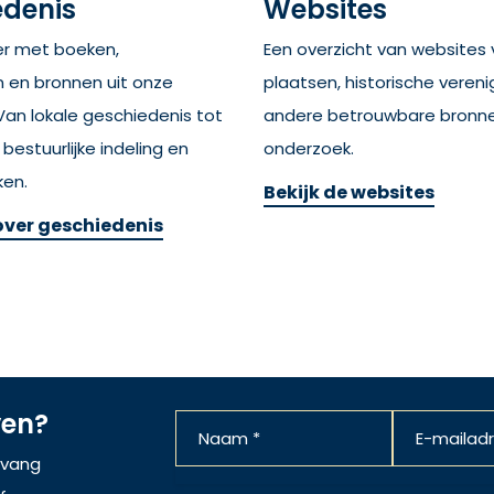
edenis
Websites
er met boeken,
Een overzicht van websites
en bronnen uit onze
plaatsen, historische veren
 Van lokale geschiedenis tot
andere betrouwbare bronne
bestuurlijke indeling en
onderzoek.
ken.
Bekijk de websites
over geschiedenis
ven?
ntvang