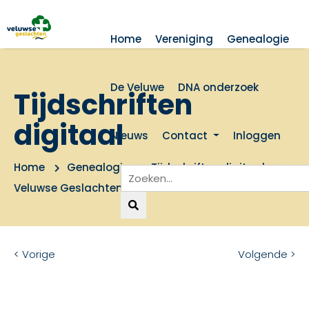
Home
Vereniging
Genealogie
De Veluwe
DNA onderzoek
Tijdschriften
digitaal
Nieuws
Contact
Inloggen
Home
Genealogie
Tijdschriften digitaal
Veluwse Geslachten 1979 nummer 1
< Vorige
Volgende >