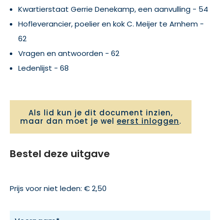
Kwartierstaat Gerrie Denekamp, een aanvulling - 54
Hofleverancier, poelier en kok C. Meijer te Arnhem -
62
Vragen en antwoorden - 62
Ledenlijst - 68
Als lid kun je dit document inzien,
maar dan moet je wel
eerst inloggen
.
Bestel deze uitgave
Prijs voor niet leden: € 2,50