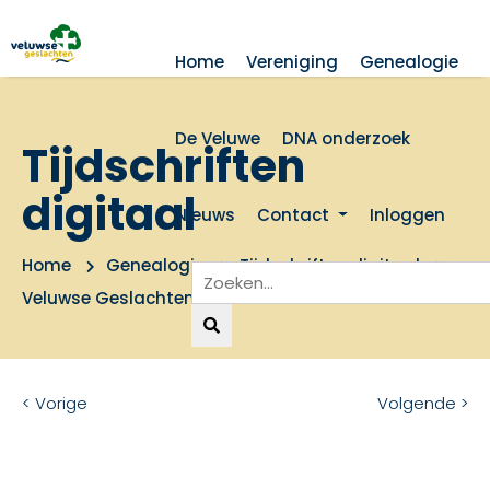
Home
Vereniging
Genealogie
De Veluwe
DNA onderzoek
Tijdschriften
digitaal
Nieuws
Contact
Inloggen
Home
Genealogie
Tijdschriften digitaal
Veluwse Geslachten 2005 nummer 3
< Vorige
Volgende >