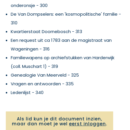
onderonsje - 300
De Van Dompselers: een 'kosmopolitische' familie -
310
Kwartierstaat Doornebosch - 313
Een request uit ca 1783 aan de magistraat van
Wageningen - 316
Familiewapens op archiefstukken van Harderwijk
(coll. Muschart 1) - 319
Genealogie Van Meerveld - 325
Vragen en antwoorden - 335
Ledenlijst - 340
Als lid kun je dit document inzien,
maar dan moet je wel
eerst inloggen
.