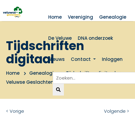
Home
Vereniging
Genealogie
De Veluwe
DNA onderzoek
Tijdschriften
digitaal
Nieuws
Contact
Inloggen
Home
Genealogie
Tijdschriften digitaal
Veluwse Geslachten 1996 nummer 5
< Vorige
Volgende >