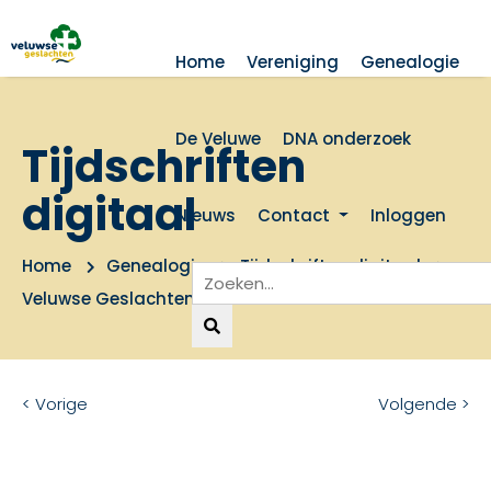
Home
Vereniging
Genealogie
De Veluwe
DNA onderzoek
Tijdschriften
digitaal
Nieuws
Contact
Inloggen
Home
Genealogie
Tijdschriften digitaal
Veluwse Geslachten 1998 nummer 2
< Vorige
Volgende >