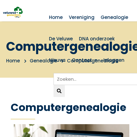
Home
Vereniging
Genealogie
De Veluwe
DNA onderzoek
Computergenealogi
Nieuws
Contact
Inloggen
Home
Genealogie
Computergenealogie
Computergenealogie