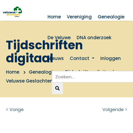
Home
Vereniging
Genealogie
De Veluwe
DNA onderzoek
Tijdschriften
digitaal
Nieuws
Contact
Inloggen
Home
Genealogie
Tijdschriften digitaal
Veluwse Geslachten 1981 nummer 2
< Vorige
Volgende >