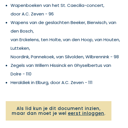
Wapenboeken van het St. Caecilia-concert,
door A.C. Zeven - 96
Wapens van de geslachten Beeker, Bierwisch, van
den Bosch,
van Erckelens, ten Holte, van den Hoop, van Houten,
Lutteken,
Noordink, Pannekoek, van Silvolden, Wilbrennink - 98
Zegels van Willem Hissinck en Ghyselbertus van
Dolre - 110
Heraldiek in Elburg, door A.C. Zeven - 111
Als lid kun je dit document inzien,
maar dan moet je wel
eerst inloggen
.