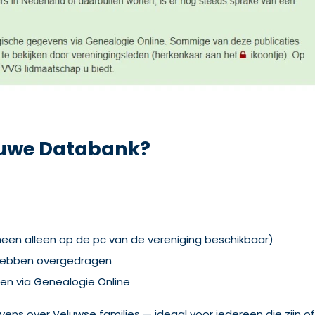
eluwe Databank?
een alleen op de pc van de vereniging beschikbaar)
 hebben overgedragen
gen via Genealogie Online
ens over Veluwse families — ideaal voor iedereen die zijn of