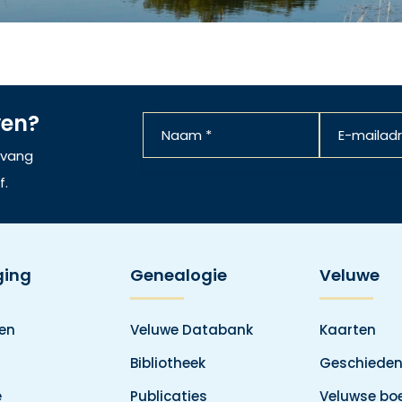
ven?
ntvang
f.
ging
Genealogie
Veluwe
den
Veluwe Databank
Kaarten
Bibliotheek
Geschieden
e
Publicaties
Veluwse boe