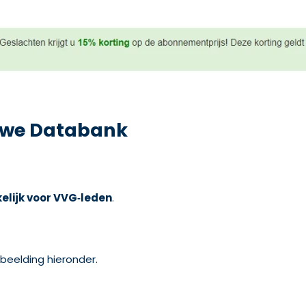
uwe Databank
elijk voor VVG‑leden
.
fbeelding hieronder.