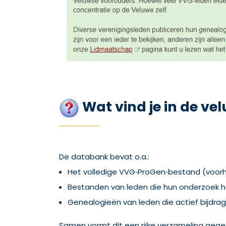
Wat vind je in de v
De databank bevat o.a.:
Het volledige VVG‑ProGen‑bestand (voorh
Bestanden van leden die hun onderzoek
Genealogieën van leden die actief bijdra
Samen vormt dit een rijke verzameling gegev