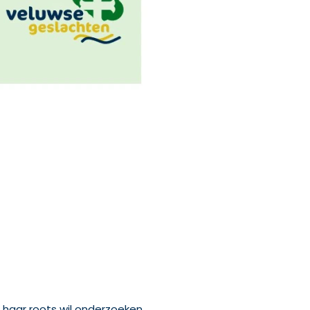
 haar roots wil onderzoeken.