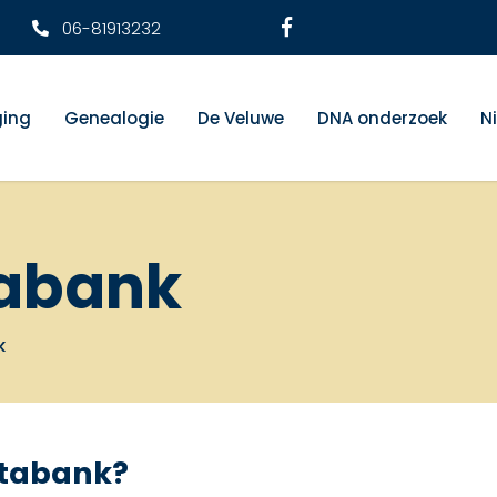
06-81913232
ging
Genealogie
De Veluwe
DNA onderzoek
N
abank
k
atabank?