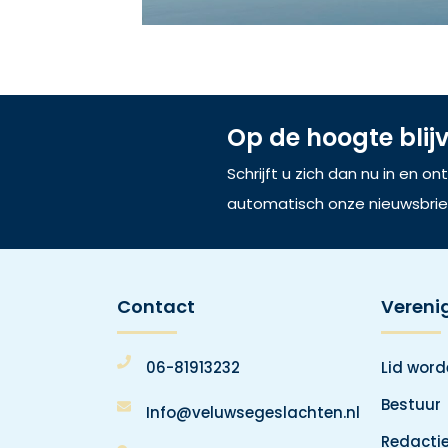
Op de hoogte blij
Schrijft u zich dan nu in en o
automatisch onze nieuwsbrie
Contact
Vereni
06-81913232
Lid wor
Bestuur
Info@veluwsegeslachten.nl
Redacti