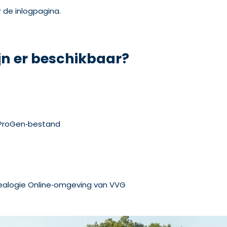
 de inlogpagina.
jn er beschikbaar?
‑ProGen‑bestand
ealogie Online‑omgeving van VVG