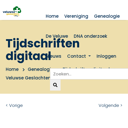
Home
Vereniging
Genealogie
De Veluwe
DNA onderzoek
Tijdschriften
digitaal
Nieuws
Contact
Inloggen
Home
Genealogie
Tijdschriften digitaal
Veluwse Geslachten 1988 nummer 4
< Vorige
Volgende >