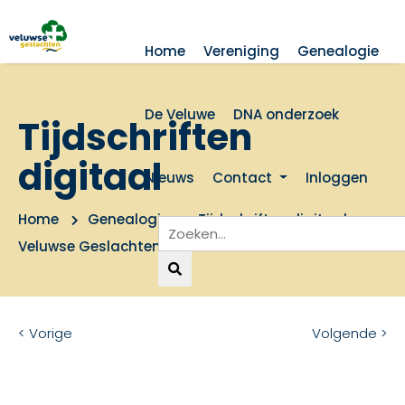
Home
Vereniging
Genealogie
De Veluwe
DNA onderzoek
Tijdschriften
digitaal
Nieuws
Contact
Inloggen
Home
Genealogie
Tijdschriften digitaal
Veluwse Geslachten 1983 nummer 2
< Vorige
Volgende >