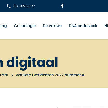
06-81913232
ging
Genealogie
De Veluwe
DNA onderzoek
N
n digitaal
itaal
Veluwse Geslachten 2022 nummer 4