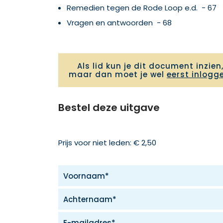
Remedien tegen de Rode Loop e.d. - 67
Vragen en antwoorden - 68
Als lid kun je dit document inzien
maar dan moet je wel
eerst inlogg
Bestel deze uitgave
Prijs voor niet leden: € 2,50