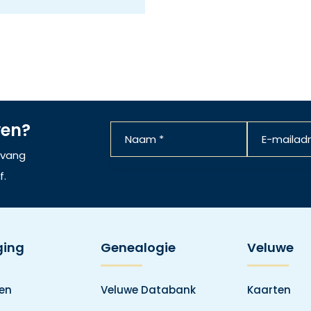
ven?
ntvang
f.
ging
Genealogie
Veluwe
den
Veluwe Databank
Kaarten