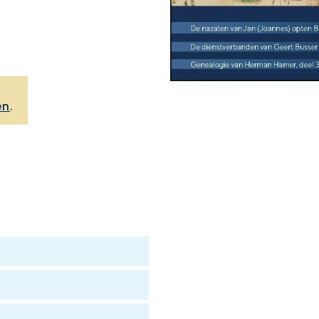
,
en
.