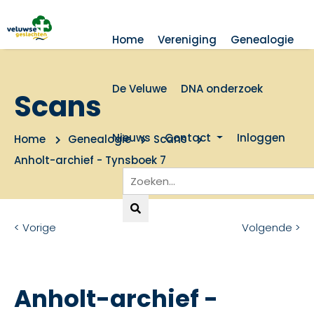
Home
Vereniging
Genealogie
De Veluwe
DNA onderzoek
Scans
Nieuws
Contact
Inloggen
Home
Genealogie
Scans
Anholt-archief - Tynsboek 7
< Vorige
Volgende >
Anholt-archief -