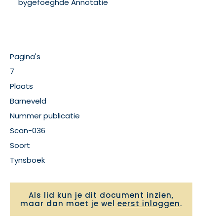
bygefoeghde Annotatie
Pagina's
7
Plaats
Barneveld
Nummer publicatie
Scan-036
Soort
Tynsboek
Als lid kun je dit document inzien,
maar dan moet je wel
eerst inloggen
.