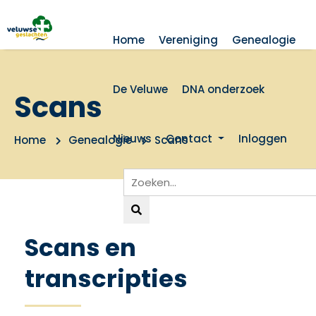
Home
Vereniging
Genealogie
De Veluwe
DNA onderzoek
Scans
Nieuws
Contact
Inloggen
Home
Genealogie
Scans
Scans en
transcripties