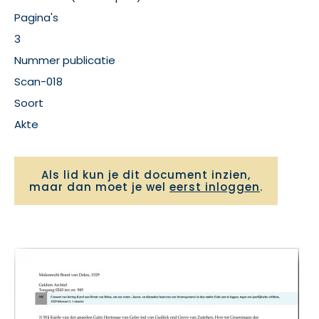
Pagina's
3
Nummer publicatie
Scan-018
Soort
Akte
Als lid kun je dit document inzien,
maar dan moet je wel
eerst inloggen
.