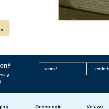
,
en
.
ven?
ntvang
f.
ging
Genealogie
Veluwe