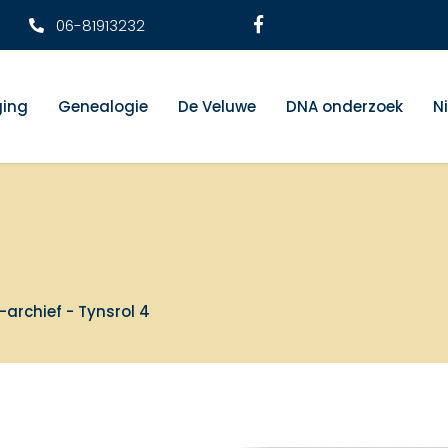
06-81913232
ging
Genealogie
De Veluwe
DNA onderzoek
N
-archief - Tynsrol 4