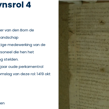
ynsrol 4
ter van den Born de
 Pandschap
tige medewerking van de
ersoneel die hen het
ng stelden.
) jaar oude perkamentrol
omslag van deze rol: 1419 okt
ten