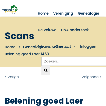
Home
Vereniging
Genealogie
De Veluwe
DNA onderzoek
Scans
Nieuws
Contact
Inloggen
Home
Genealogie
Scans
Belening goed Laer 1453
< Vorige
Volgende >
Belening goed Laer