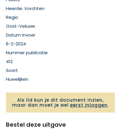
Heerde; Vorchten
Regio
Oost-Veluwe
Datum invoer
6-2-2024
Nummer publicatie
412
Soort
Huwelijken
Als lid kun je dit document inzien,
maar dan moet je wel
eerst inloggen
.
Bestel deze uitgave