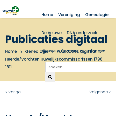
Home
Vereniging
Genealogie
De Veluwe
DNA onderzoek
Publicaties digitaal
Nieuws
Contact
Inloggen
Home
Genealogie
Publicaties digitaal
Heerde/Vorchten Huwelijkscommissarissen 1796-
1811
< Vorige
Volgende >