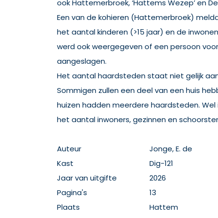
ook Hattemerbroek, ‘Hattems Wezep’ en De 
Een van de kohieren (Hattemerbroek) meldde
het aantal kinderen (>15 jaar) en de inwonen
werd ook weergegeven of een persoon voor
aangeslagen.
Het aantal haardsteden staat niet gelijk aan
Sommigen zullen een deel van een huis he
huizen hadden meerdere haardsteden. Wel i
het aantal inwoners, gezinnen en schoorste
Auteur
Jonge, E. de
Kast
Dig-121
Jaar van uitgifte
2026
Pagina's
13
Plaats
Hattem