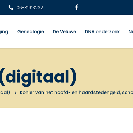
06-81913232
ging
Genealogie
De Veluwe
DNA onderzoek
N
(digitaal)
taal)
Kohier van het hoofd- en haardstedengeld, sch