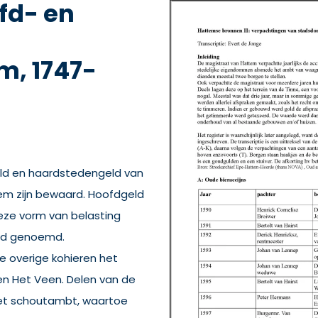
fd- en
, 1747-
eld en haardstedengeld van
m zijn bewaard. Hoofdgeld
Deze vorm van belasting
eld genoemd.
de overige kohieren het
k en Het Veen. Delen van de
het schoutambt, waartoe