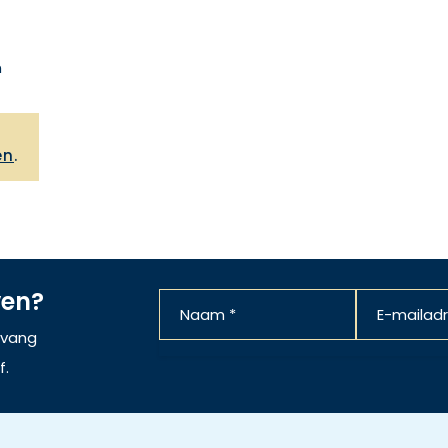
n
,
en
.
ven?
ntvang
f.