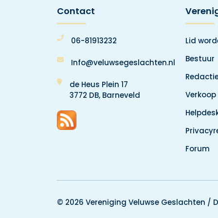
Contact
Vereni
06-81913232
Lid wor
Bestuur
Info@veluwsegeslachten.nl
Redacti
de Heus Plein 17
Verkoop
3772 DB, Barneveld
Helpdes
Privacy
Forum
© 2026 Vereniging Veluwse Geslachten /
D