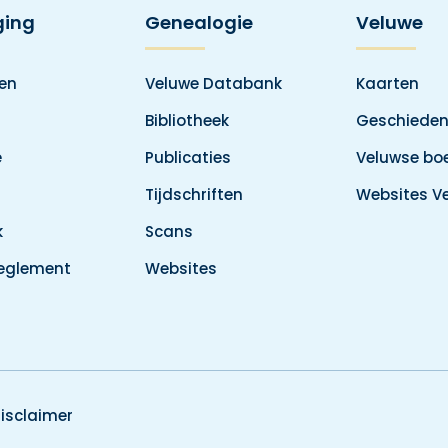
ging
Genealogie
Veluwe
den
Veluwe Databank
Kaarten
Bibliotheek
Geschieden
e
Publicaties
Veluwse boe
Tijdschriften
Websites V
k
Scans
reglement
Websites
isclaimer