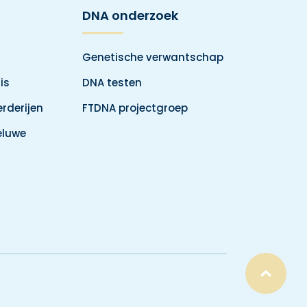
DNA onderzoek
Genetische verwantschap
is
DNA testen
rderijen
FTDNA projectgroep
eluwe
Top