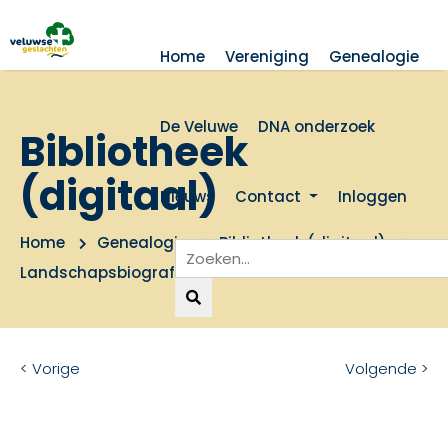
Home
Vereniging
Genealogie
De Veluwe
DNA onderzoek
Bibliotheek
(digitaal)
Nieuws
Contact
Inloggen
Home
Genealogie
Bibliotheek (digitaal)
Landschapsbiografie van de Veluwe
< Vorige
Volgende >