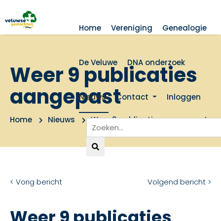
Home
Vereniging
Genealogie
De Veluwe
DNA onderzoek
Weer 9 publicaties
aangepast
Nieuws
Contact
Inloggen
Home
Nieuws
Weer 9 publicaties aangepast
< Vorig bericht
Volgend bericht >
Weer 9 publicaties