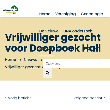
Home
Vereniging
Genealogie
De Veluwe
DNA onderzoek
Vrijwilliger gezocht
voor Doopboek Hall
Nieuws
Contact
Inloggen
Home
Nieuws
Vrijwilliger gezocht voor Doopboek Hall
< Vorig bericht
Volgend bericht >