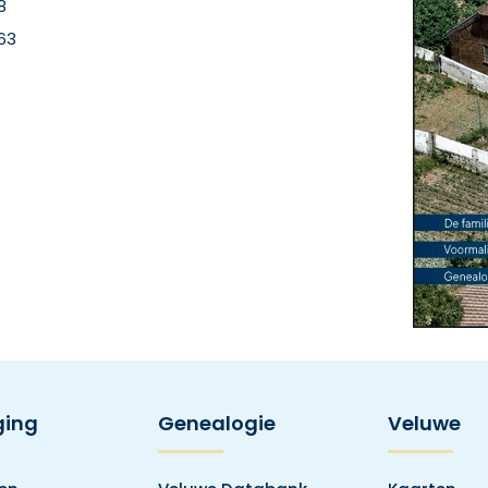
8
63
ging
Genealogie
Veluwe