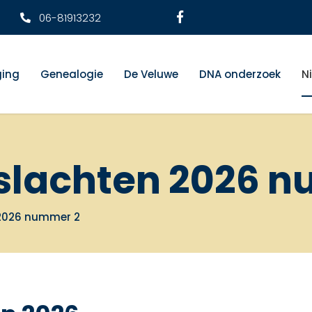
06-81913232
ging
Genealogie
De Veluwe
DNA onderzoek
N
slachten 2026 
 2026 nummer 2