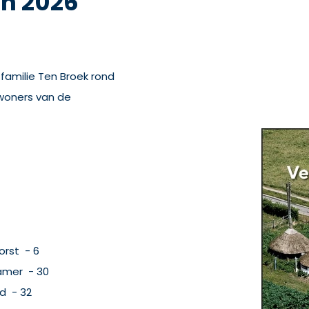
n 2026
e familie Ten Broek rond
woners van de
orst - 6
Hamer - 30
d - 32