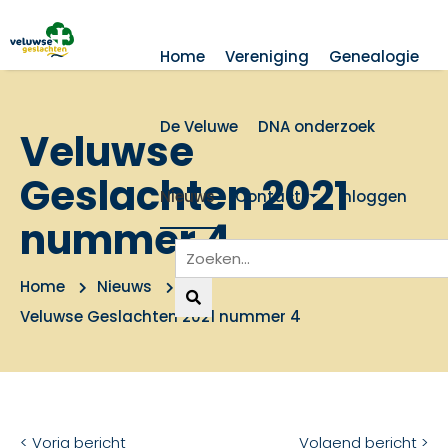
Home
Vereniging
Genealogie
De Veluwe
DNA onderzoek
Veluwse
Geslachten 2021
Nieuws
Contact
Inloggen
nummer 4
Home
Nieuws
Veluwse Geslachten 2021 nummer 4
< Vorig bericht
Volgend bericht >