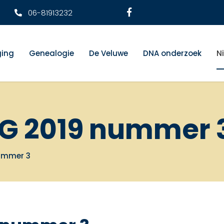
06-81913232
ging
Genealogie
De Veluwe
DNA onderzoek
N
 VG 2019 nummer 
nummer 3