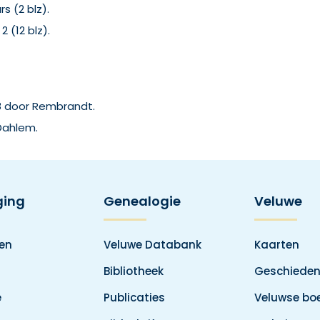
s (2 blz).
 (12 blz).
58 door Rembrandt.
Dahlem.
ging
Genealogie
Veluwe
den
Veluwe Databank
Kaarten
Bibliotheek
Geschieden
e
Publicaties
Veluwse boe