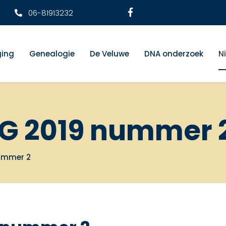
06-81913232
ging
Genealogie
De Veluwe
DNA onderzoek
N
 VG 2019 nummer 
nummer 2