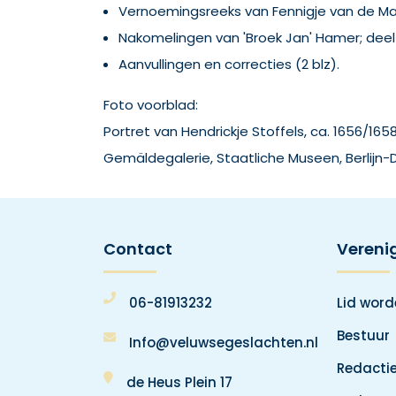
Vernoemingsreeks van Fennigje van de Mar
Nakomelingen van 'Broek Jan' Hamer; deel 2
Aanvullingen en correcties (2 blz).
Foto voorblad:
Portret van Hendrickje Stoffels, ca. 1656/16
Gemäldegalerie, Staatliche Museen, Berlijn-
Contact
Vereni
06-81913232
Lid wor
Bestuur
Info@veluwsegeslachten.nl
Redacti
de Heus Plein 17