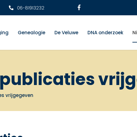
06-81913232
ging
Genealogie
De Veluwe
DNA onderzoek
N
 publicaties vri
es vrijgegeven