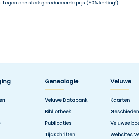
u tegen een sterk gereduceerde prijs (50% korting!)
ging
Genealogie
Veluwe
den
Veluwe Databank
Kaarten
Bibliotheek
Geschieden
e
Publicaties
Veluwse boe
Tijdschriften
Websites V