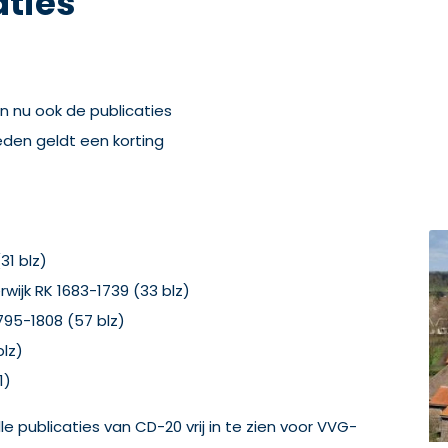
aties
jn nu ook de publicaties
leden geldt een korting
31 blz)
ijk RK 1683-1739 (33 blz)
795-1808 (57 blz)
blz)
1)
le publicaties van CD-20 vrij in te zien voor VVG-