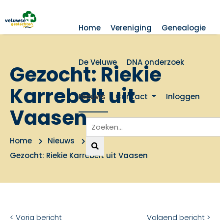
Home
Vereniging
Genealogie
De Veluwe
DNA onderzoek
Gezocht: Riekie
Karrebelt uit
Nieuws
Contact
Inloggen
Vaasen
Home
Nieuws
Gezocht: Riekie Karrebelt uit Vaasen
< Vorig bericht
Volgend bericht >