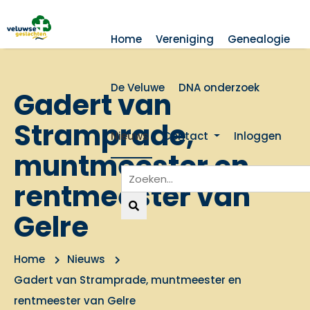
Home
Vereniging
Genealogie
De Veluwe
DNA onderzoek
Gadert van
Stramprade,
Nieuws
Contact
Inloggen
muntmeester en
rentmeester van
Gelre
Home
Nieuws
Gadert van Stramprade, muntmeester en
rentmeester van Gelre