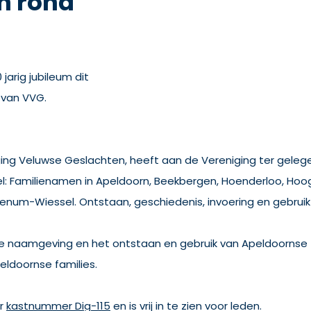
n rond
jarig jubileum dit
van VVG.
ng Veluwse Geslachten, heeft aan de Vereniging ter gelegen
: Familienamen in Apeldoorn, Beekbergen, Hoenderloo, Hoog
Wenum-Wiessel. Ontstaan, geschiedenis, invoering en gebru
an de naamgeving en het ontstaan en gebruik van Apeldoorns
peldoornse families.
er
kastnummer Dig-115
en is vrij in te zien voor leden.