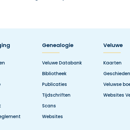
ging
Genealogie
Veluwe
den
Veluwe Databank
Kaarten
Bibliotheek
Geschieden
e
Publicaties
Veluwse boe
Tijdschriften
Websites V
k
Scans
reglement
Websites