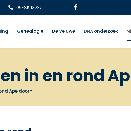
06-81913232
ging
Genealogie
De Veluwe
DNA onderzoek
N
n in en rond A
rond Apeldoorn