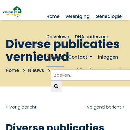
Home
Vereniging
Genealogie
De Veluwe
DNA onderzoek
Diverse publicaties
vernieuwd
Nieuws
Contact
Inloggen
Home
Nieuws
Diverse publicaties vernieuwd
< Vorig bericht
Volgend bericht >
Diverse publicaties