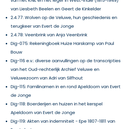
van het KNIL en het leger in West-Indie (1815-1949)
van Liesbeth Beelen en Geert de Kinkelder
2.4.77: Wolven op de Veluwe, hun geschiedenis en
terugkeer van Evert de Jonge
2.4.78: Veenbrink van Anja Veenbrink
Dig-075: Rekeningboek Huize Harskamp van Paul
Bouw
Dig-116 e.v.: diverse aanvullingen op de transcripties
van het Oud-rechterlijk Archief Veluwe en
Veluwezoom van Adri van Silfhout
Dig-115: Familinamen in en rond Apeldoorn van Evert
de Jonge
Dig-118: Boerderijen en huizen in het kerspel
Apeldoorn van Evert de Jonge
Dig-119: Akten van indemniteit - Epe 1807-1811 van