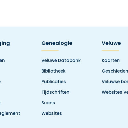
ging
Genealogie
Veluwe
den
Veluwe Databank
Kaarten
Bibliotheek
Geschieden
e
Publicaties
Veluwse boe
Tijdschriften
Websites V
k
Scans
reglement
Websites