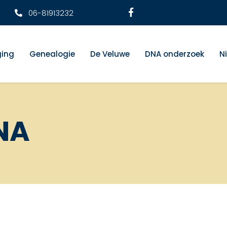
06-81913232
ging
Genealogie
De Veluwe
DNA onderzoek
N
NA