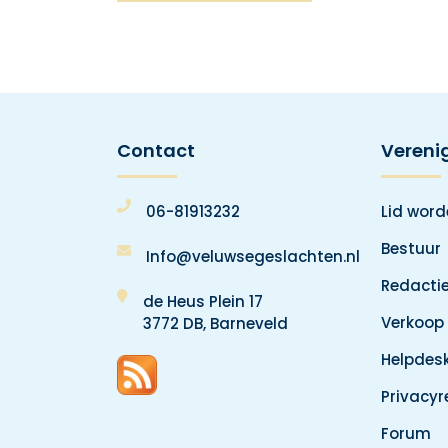
Contact
Vereni
06-81913232
Lid wor
Bestuur
Info@veluwsegeslachten.nl
Redacti
de Heus Plein 17
Verkoop
3772 DB, Barneveld
Helpdes
Privacy
Forum