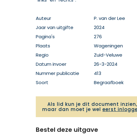
Auteur
P. van der Lee
Jaar van uitgifte
2024
Pagina's
276
Plaats
Wageningen
Regio
Zuid-Veluwe
Datum invoer
26-3-2024
Nummer publicatie
413
Soort
Begraafboek
Als lid kun je dit document inzien
maar dan moet je wel
eerst inlogg
Bestel deze uitgave