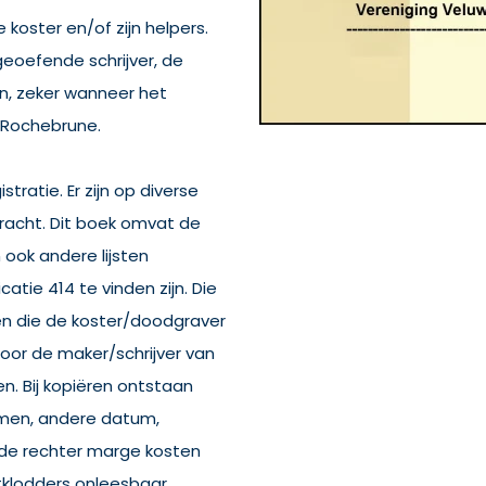
 koster en/of zijn helpers.
geoefende schrijver, de
n, zeker wanneer het
= Rochebrune.
stratie. Er zijn op diverse
racht. Dit boek omvat de
n ook andere lijsten
catie 414 te vinden zijn. Die
ngen die de koster/doodgraver
door de maker/schrijver van
n. Bij kopiëren ontstaan
namen, andere datum,
n de rechter marge kosten
tklodders onleesbaar