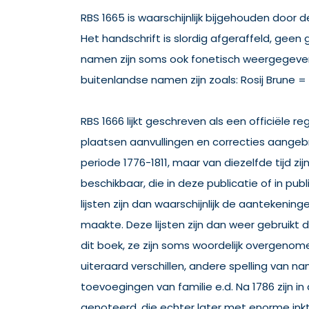
RBS 1665 is waarschijnlijk bijgehouden door de
Het handschrift is slordig afgeraffeld, geen 
namen zijn soms ook fonetisch weergegeve
buitenlandse namen zijn zoals: Rosij Brune 
RBS 1666 lijkt geschreven als een officiële regi
plaatsen aanvullingen en correcties aangeb
periode 1776-1811, maar van diezelfde tijd zij
beschikbaar, die in deze publicatie of in publi
lijsten zijn dan waarschijnlijk de aantekeni
maakte. Deze lijsten zijn dan weer gebruikt 
dit boek, ze zijn soms woordelijk overgenome
uiteraard verschillen, andere spelling van 
toevoegingen van familie e.d. Na 1786 zijn i
genoteerd, die echter later met enorme ink