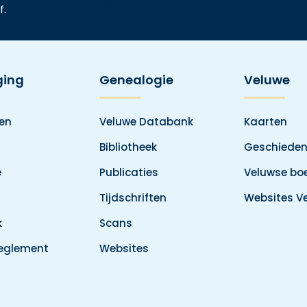
f.
ging
Genealogie
Veluwe
den
Veluwe Databank
Kaarten
Bibliotheek
Geschieden
e
Publicaties
Veluwse boe
Tijdschriften
Websites V
k
Scans
reglement
Websites