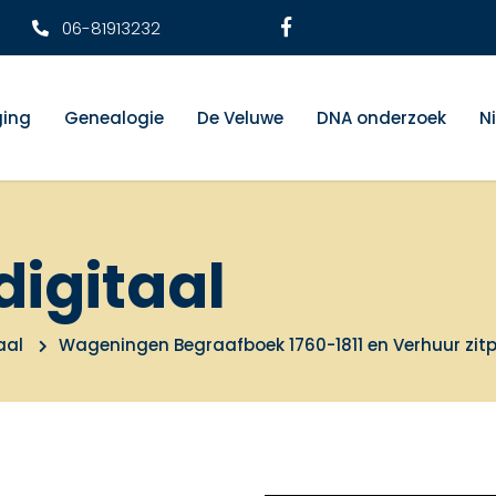
06-81913232
ging
Genealogie
De Veluwe
DNA onderzoek
N
digitaal
aal
Wageningen Begraafboek 1760-1811 en Verhuur zit