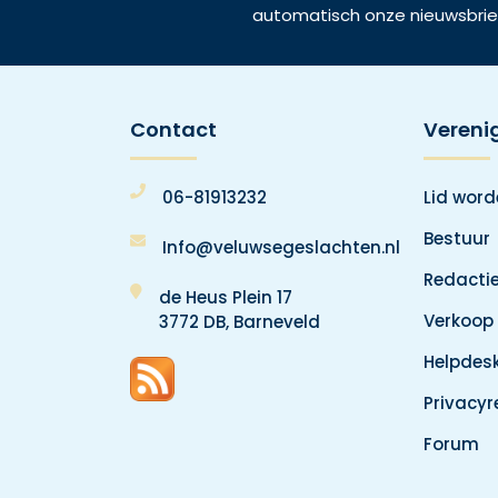
automatisch onze nieuwsbrie
Contact
Vereni
06-81913232
Lid wor
Bestuur
Info@veluwsegeslachten.nl
Redacti
de Heus Plein 17
Verkoop
3772 DB, Barneveld
Helpdes
Privacy
Forum