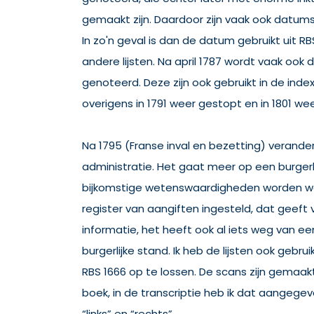
gemaakt zijn. Daardoor zijn vaak ook datum
In zo'n geval is dan de datum gebruikt uit R
andere lijsten. Na april 1787 wordt vaak ook
genoteerd. Deze zijn ook gebruikt in de inde
overigens in 1791 weer gestopt en in 1801 we
Na 1795 (Franse inval en bezetting) verande
administratie. Het gaat meer op een burgerlijk
bijkomstige wetenswaardigheden worden weg
register van aangiften ingesteld, dat geeft
informatie, het heeft ook al iets weg van een
burgerlijke stand. Ik heb de lijsten ook gebru
RBS 1666 op te lossen. De scans zijn gemaa
boek, in de transcriptie heb ik dat aangeg
“links” en “rechts”.