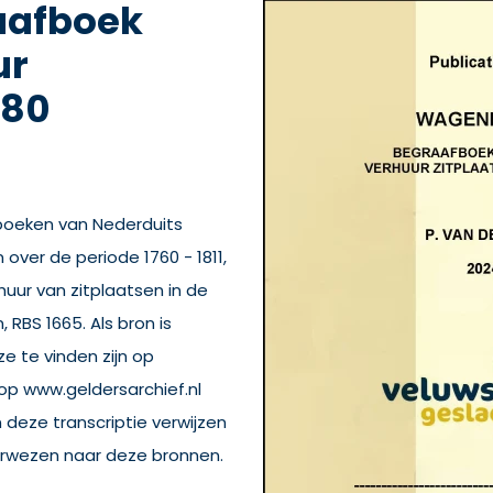
aafboek
ur
780
fboeken van Nederduits
er de periode 1760 - 1811,
huur van zitplaatsen in de
RBS 1665. Als bron is
e te vinden zijn op
op www.geldersarchief.nl
deze transcriptie verwijzen
erwezen naar deze bronnen.