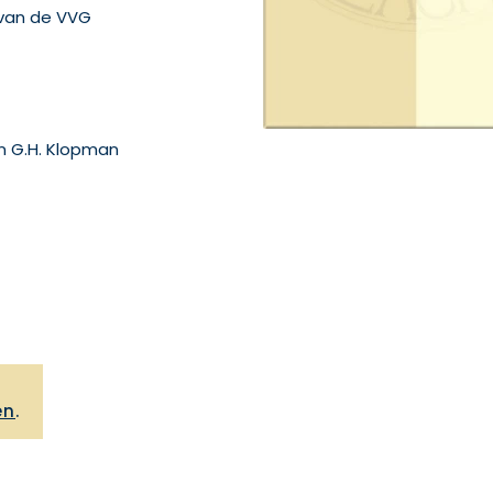
s van de VVG
n G.H. Klopman
,
en
.