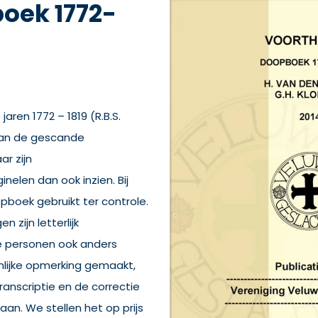
oek 1772-
aren 1772 – 1819 (R.B.S.
 van de gescande
r zijn
inelen dan ook inzien. Bij
opboek gebruikt ter controle.
 zijn letterlijk
e personen ook anders
onlijke opmerking gemaakt,
ranscriptie en de correctie
aan. We stellen het op prijs