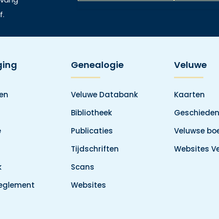
f.
ging
Genealogie
Veluwe
den
Veluwe Databank
Kaarten
Bibliotheek
Geschieden
e
Publicaties
Veluwse boe
Tijdschriften
Websites V
k
Scans
reglement
Websites