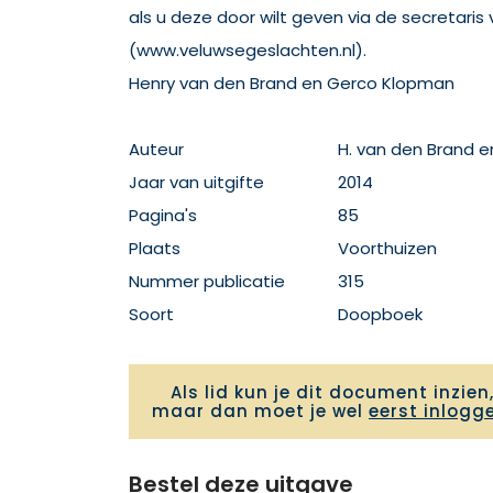
als u deze door wilt geven via de secretari
(www.veluwsegeslachten.nl).
Henry van den Brand en Gerco Klopman
Auteur
H. van den Brand e
Jaar van uitgifte
2014
Pagina's
85
Plaats
Voorthuizen
Nummer publicatie
315
Soort
Doopboek
Als lid kun je dit document inzien
maar dan moet je wel
eerst inlogg
Bestel deze uitgave