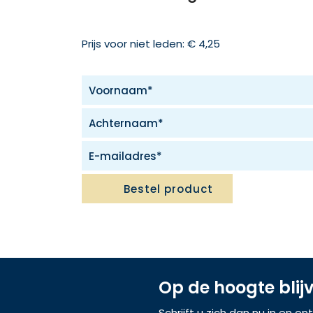
Prijs voor niet leden: € 4,25
Bestel product
Op de hoogte blij
Schrijft u zich dan nu in en o