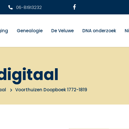
06-81913232
ging
Genealogie
De Veluwe
DNA onderzoek
N
digitaal
aal
Voorthuizen Doopboek 1772-1819