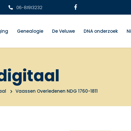
06-81913232
ging
Genealogie
De Veluwe
DNA onderzoek
N
digitaal
aal
Vaassen Overledenen NDG 1760-1811