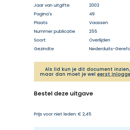
Jaar van uitgifte
2003
Pagina's
49
Plaats
Vaassen
Nummer publicatie
255
Soort
Overlijden
Gezindte
Nederduits-Geref
Als lid kun je dit document inzien
maar dan moet je wel
eerst inlogg
Bestel deze uitgave
Prijs voor niet leden: € 2,45