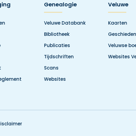
ging
Genealogie
Veluwe
den
Veluwe Databank
Kaarten
Bibliotheek
Geschieden
e
Publicaties
Veluwse boe
Tijdschriften
Websites V
k
Scans
reglement
Websites
isclaimer