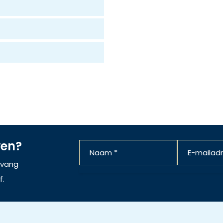
ven?
ntvang
f.