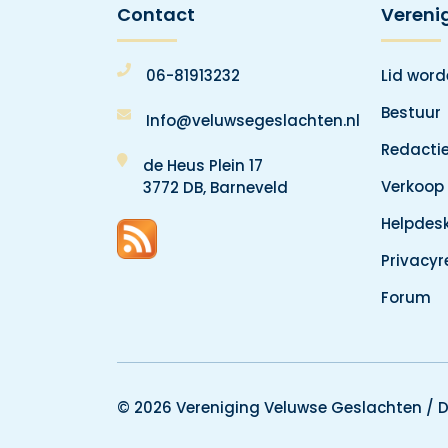
Contact
Vereni
06-81913232
Lid wor
Bestuur
Info@veluwsegeslachten.nl
Redacti
de Heus Plein 17
Verkoop
3772 DB, Barneveld
Helpdes
Privacy
Forum
© 2026 Vereniging Veluwse Geslachten /
D