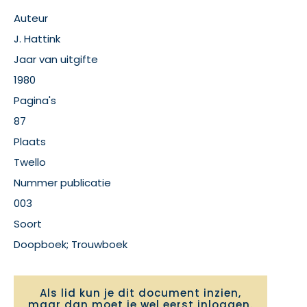
Auteur
J. Hattink
Jaar van uitgifte
1980
Pagina's
87
Plaats
Twello
Nummer publicatie
003
Soort
Doopboek; Trouwboek
Als lid kun je dit document inzien,
maar dan moet je wel
eerst inloggen
.