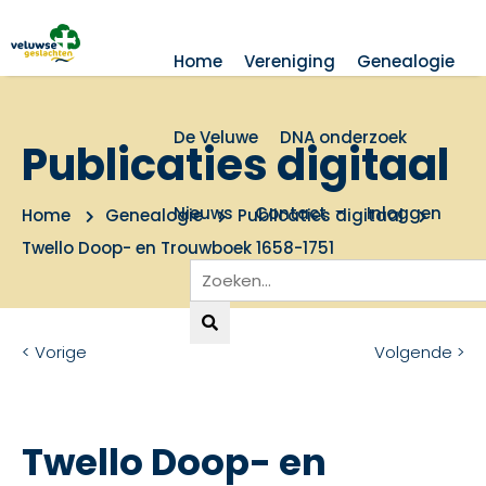
Home
Vereniging
Genealogie
De Veluwe
DNA onderzoek
Publicaties digitaal
Nieuws
Contact
Inloggen
Home
Genealogie
Publicaties digitaal
Twello Doop- en Trouwboek 1658-1751
< Vorige
Volgende >
Twello Doop- en