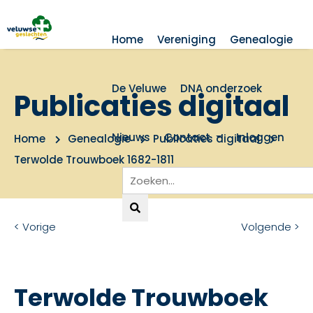
Home
Vereniging
Genealogie
De Veluwe
DNA onderzoek
Publicaties digitaal
Nieuws
Contact
Inloggen
Home
Genealogie
Publicaties digitaal
Terwolde Trouwboek 1682-1811
< Vorige
Volgende >
Terwolde Trouwboek