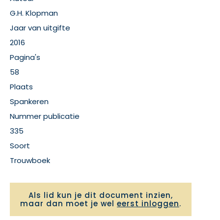
G.H. Klopman
Jaar van uitgifte
2016
Pagina's
58
Plaats
Spankeren
Nummer publicatie
335
Soort
Trouwboek
Als lid kun je dit document inzien,
maar dan moet je wel
eerst inloggen
.