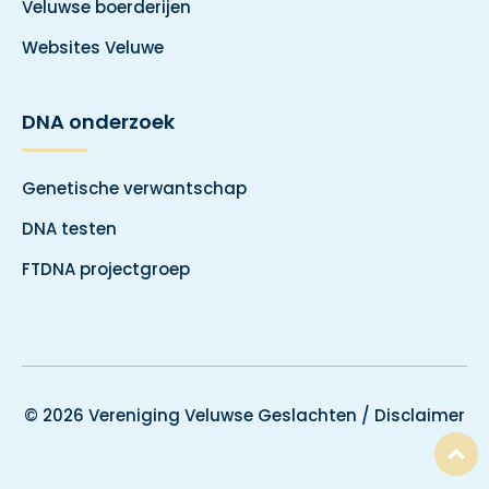
Veluwse boerderijen
Websites Veluwe
DNA onderzoek
Genetische verwantschap
DNA testen
FTDNA projectgroep
© 2026 Vereniging Veluwse Geslachten /
Disclaimer
T