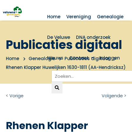
Home
Vereniging
Genealogie
De Veluwe
DNA onderzoek
Publicaties digitaal
Nieuws
Contact
Inloggen
Home
Genealogie
Publicaties digitaal
Rhenen Klapper Huwelijken 1630-1811 (AA-Hendricksz)
< Vorige
Volgende >
Rhenen Klapper